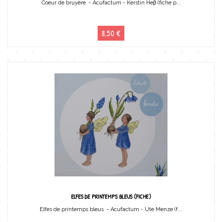
Coeur de bruyère - Acufactum - Kerstin Heβ (fiche p...
8,50 €
ELFES DE PRINTEMPS BLEUS (FICHE)
Elfes de printemps bleus - Acufactum - Ute Menze (f...