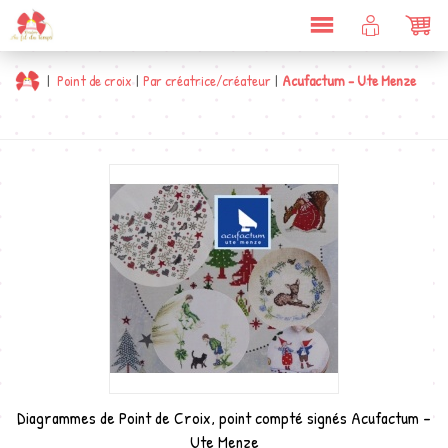
DÉPLIER
COMPTE
PAN
LA
CLIENT
NAVIGATION
|
Point de croix
|
Par créatrice/créateur
|
Acufactum - Ute Menze
Diagrammes de Point de Croix, point compté signés Acufactum -
Ute Menze