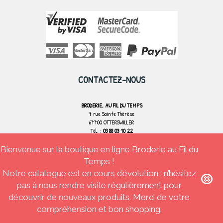
CONTACTEZ-NOUS
BRODERIE, AU FIL DU TEMPS
7 rue Sainte Thérèse
67700 OTTERSWILLER
Tél. :
03 88 03 10 22
Bienvenue sur la boutique en ligne Broderie au Fil du
CONTACTEZ-NOUS
Temps !
Notre catalogue est en cours d’évolution : n’hésitez
pas à nous rendre visite régulièrement pour
découvrir de nouveaux produits. Merci de votre
Broderie Au fil du temps
Tous droits réservés
compréhension et bon shopping.
Conditions générales de ventes
Agence web Strasbourg