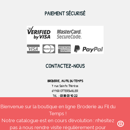
PAIEMENT SÉCURISÉ
CONTACTEZ-NOUS
BRODERIE, AU FIL DU TEMPS
7 rue Sainte Thérèse
67700 OTTERSWILLER
Tél. :
03 88 03 10 22
Bienvenue sur la boutique en ligne Broderie au Fil du
CONTACTEZ-NOUS
Temps !
Notre catalogue est en cours d’évolution : n’hésitez
pas à nous rendre visite régulièrement pour