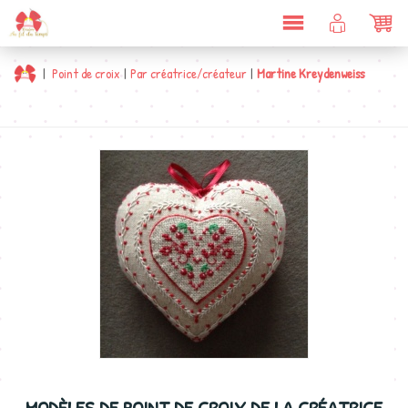
DÉPLIER
COMPTE
PAN
LA
CLIENT
NAVIGATION
|
Point de croix
|
Par créatrice/créateur
|
Martine Kreydenweiss