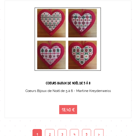
COEURS BIJOUX DE NOËL DE 5 À 8
Coeurs Bijoux de Noël de 5 à 8 - Martine Kreydenweiss
18,40 €
1
2
3
4
5
>