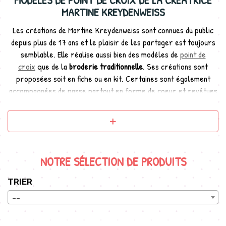
MODÈLES DE POINT DE CROIX DE LA CRÉATRICE
MARTINE KREYDENWEISS
Les créations de Martine Kreydenweiss sont connues du public
depuis plus de 17 ans et le plaisir de les partager est toujours
semblable. Elle réalise aussi bien des modèles de
point de
croix
que de la
broderie traditionnelle
. Ses créations sont
proposées soit en fiche ou en kit. Certaines sont également
accompagnées de passe partout en forme de coeur et revêtues
de tissu traditionnel alsacien, appelé kelsch.
Broder, c’est aussi s’offrir un moment
rien qu’à soi et pouvoir y participer à
travers mes créations, me remplit de
NOTRE SÉLECTION DE PRODUITS
bonheur.
TRIER
--