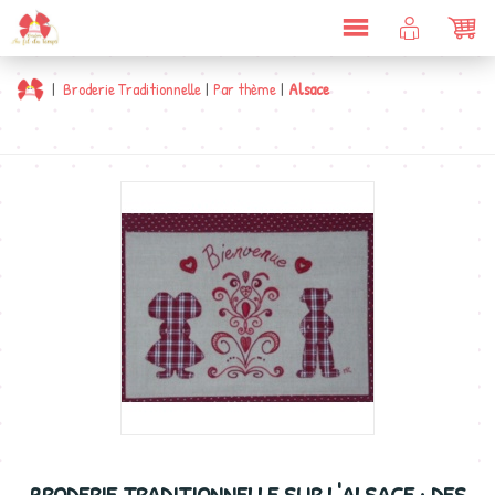
DÉPLIER
COMPTE
PAN
LA
CLIENT
NAVIGATION
|
Broderie Traditionnelle
|
Par thème
|
Alsace