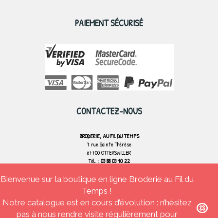
PAIEMENT SÉCURISÉ
CONTACTEZ-NOUS
BRODERIE, AU FIL DU TEMPS
7 rue Sainte Thérèse
67700 OTTERSWILLER
Tél. :
03 88 03 10 22
Bienvenue sur la boutique en ligne Broderie au Fil du
CONTACTEZ-NOUS
Temps !
Notre catalogue est en cours d’évolution : n’hésitez
pas à nous rendre visite régulièrement pour