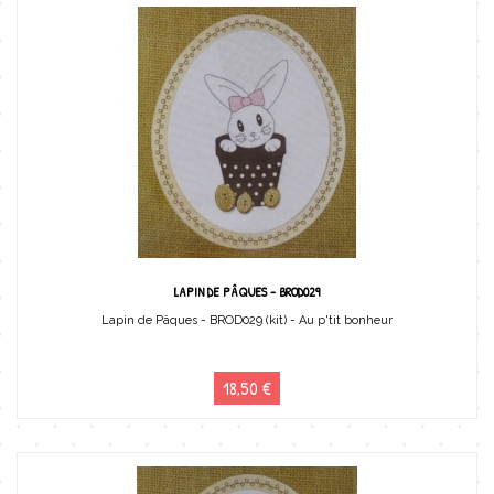
LAPIN DE PÂQUES - BROD029
Lapin de Pâques - BROD029 (kit) - Au p'tit bonheur
18,50 €