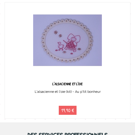
L'ALSACIENNE ET L'OIE
L'alsacienne et l'oie (kit) - Au p'tit bonheur
19,90 €