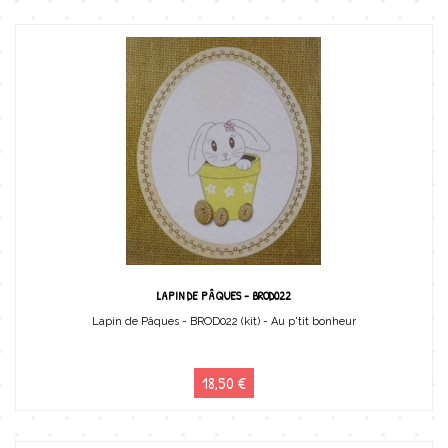
LAPIN DE PÂQUES - BROD022
Lapin de Pâques - BROD022 (kit) - Au p'tit bonheur
18,50 €