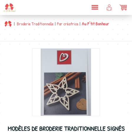
DÉPLIER
COMPTE
PAN
LA
CLIENT
NAVIGATION
|
Broderie Traditionnelle
|
Par créatrice
|
Au P'tit Bonheur
MODÈLES DE BRODERIE TRADITIONNELLE SIGNÉS