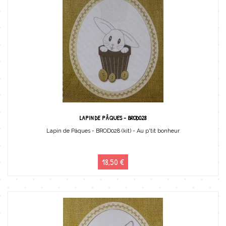
LAPIN DE PÂQUES - BROD028
Lapin de Pâques - BROD028 (kit) - Au p'tit bonheur
18,50 €