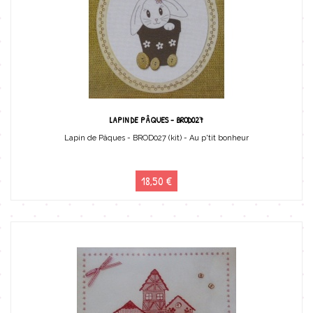
LAPIN DE PÂQUES - BROD027
Lapin de Pâques - BROD027 (kit) - Au p'tit bonheur
18,50 €