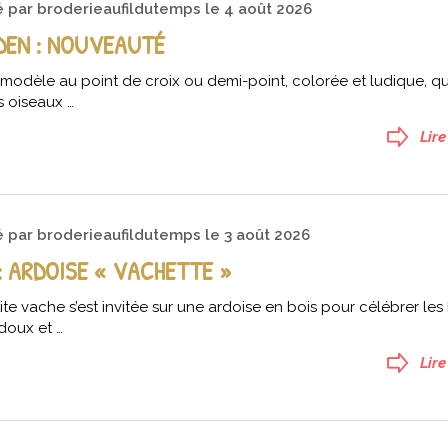
é par
broderieaufildutemps
le
4 août 2026
ADEN : NOUVEAUTÉ
modèle au point de croix ou demi-point, colorée et ludique, q
s oiseaux …
Lire
é par
broderieaufildutemps
le
3 août 2026
 ARDOISE « VACHETTE »
te vache s’est invitée sur une ardoise en bois pour célébrer le
doux et …
Lire