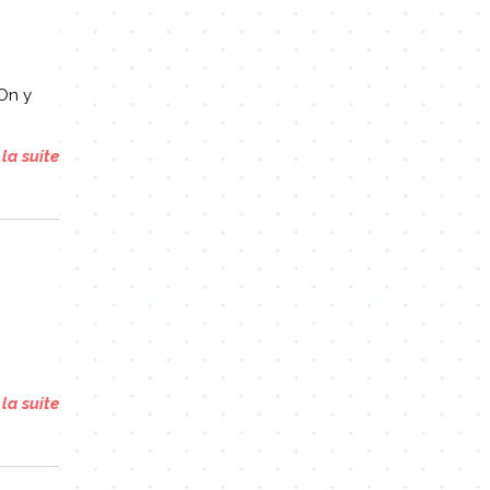
 On y
 la suite
 la suite