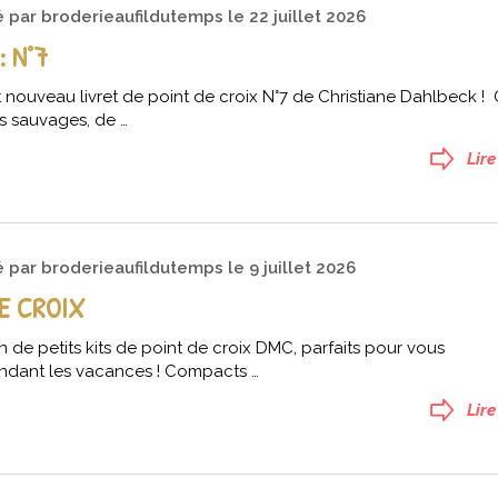
é par
broderieaufildutemps
le
22 juillet 2026
: N°7
 nouveau livret de point de croix N°7 de Christiane Dahlbeck !
rs sauvages, de …
Lire
é par
broderieaufildutemps
le
9 juillet 2026
DE CROIX
n de petits kits de point de croix DMC, parfaits pour vous
dant les vacances ! Compacts …
Lire