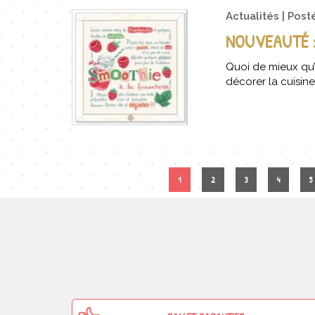
Actualités
Post
NOUVEAUTÉ :
Quoi de mieux qu’
décorer la cuisin
1
2
3
4
5