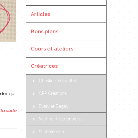
Articles
Bons plans
Cours et ateliers
Créatrices
Christine Schoettel
der qui
CPP Créations
Evelyne Begey
 la suite
Martine Kreydenweiss
Michèle Rain