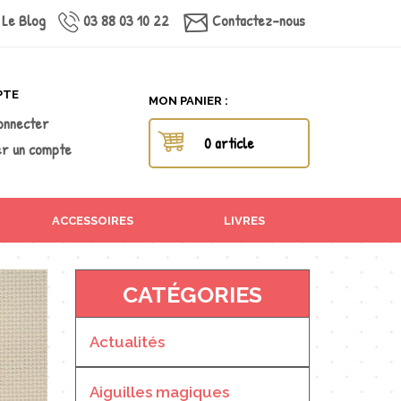
Le Blog
03 88 03 10 22
Contactez-nous
PTE
MON PANIER :
onnecter
0 article
r un compte
ACCESSOIRES
LIVRES
CATÉGORIES
Actualités
Aiguilles magiques