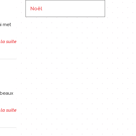
Noël
ui met
 la suite
s beaux
 la suite