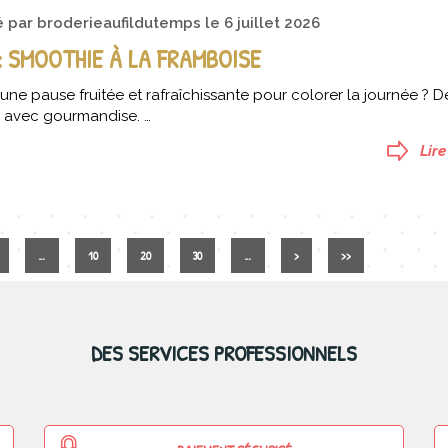
é par
broderieaufildutemps
le
6 juillet 2026
 SMOOTHIE À LA FRAMBOISE
une pause fruitée et rafraîchissante pour colorer la journée ? D
e avec gourmandise. …
Lire
…
10
20
30
…
>
>>
DES SERVICES PROFESSIONNELS