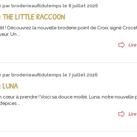
é par
broderieaufildutemps
le
8 juillet 2026
 THE LITTLE RACCOON
ndit ! Découvrez la nouvelle broderie point de Croix signé Croce
veur. Un …
Lire
é par
broderieaufildutemps
le
7 juillet 2026
: LUNA
n cœur à prendre ! Voici sa douce moitié, Luna, notre nouvelle p
’épices …
Lire