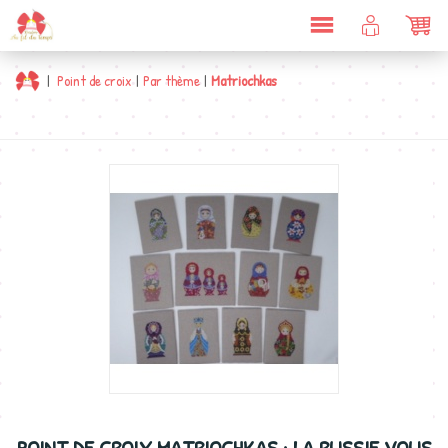
DÉPLIER
COMPTE
PAN
LA
CLIENT
NAVIGATION
|
Point de croix
|
Par thème
|
Matriochkas