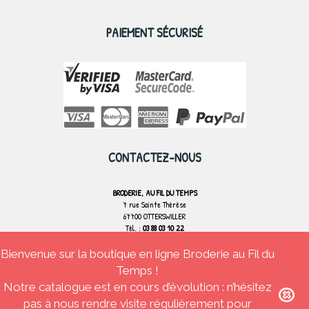
PAIEMENT SÉCURISÉ
CONTACTEZ-NOUS
BRODERIE, AU FIL DU TEMPS
7 rue Sainte Thérèse
67700 OTTERSWILLER
Tél. :
03 88 03 10 22
Bienvenue sur la boutique en ligne Broderie au Fil du
CONTACTEZ-NOUS
Temps !
Notre catalogue est en cours d’évolution : n’hésitez
pas à nous rendre visite régulièrement pour