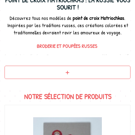
POINT DE CROIX MATRIOCHKAS : LA RUSSIE VOUS
SOURIT !
Découvrez tous nos modèles de
point de croix Matriochkas
.
Inspirées par les traditions russes, ces créations colorées et
traditionnelles devraient ravir les amoureux de voyage.
BRODERIE ET POUPÉES RUSSES
La
créatrice Evelyne Begey
vous propose ses modèles exclusifs
de point de croix mettant en scène de jolies poupées russes.
Dans un style ethnique, leurs costumes se déclinent selon les
mois de l'année. Partez à la découverte de leurs différentes
personnalités !
NOTRE SÉLECTION DE PRODUITS