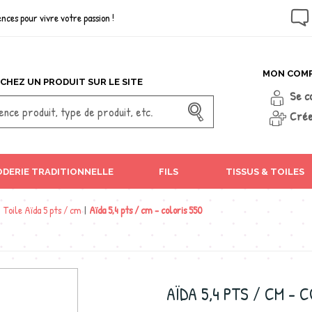
nces pour vivre votre passion !
MON COM
CHEZ UN PRODUIT SUR LE SITE
Se c
Crée
DERIE TRADITIONNELLE
FILS
TISSUS & TOILES
|
Toile Aïda 5 pts / cm
|
Aïda 5,4 pts / cm - coloris 550
AÏDA 5,4 PTS / CM - 