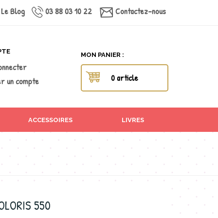
Le Blog
03 88 03 10 22
Contactez-nous
PTE
MON PANIER :
onnecter
0 article
r un compte
ACCESSOIRES
LIVRES
COLORIS 550