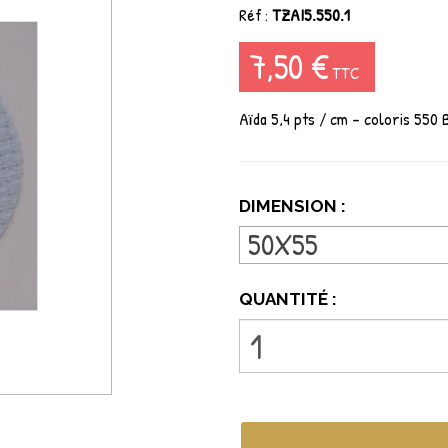
Réf :
TZAI5.550.1
7,50 €
TTC
Aïda 5,4 pts / cm - coloris 550 
DIMENSION :
50X55
QUANTITÉ :