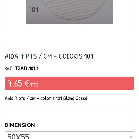
AÏDA 7 PTS / CM - COLORIS 101
Réf :
TZAI7.101.1
7,65 €
TTC
Aïda 7 pts / cm - coloris 101 Blanc Cassé
DIMENSION :
50X55