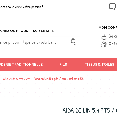
nces pour vivre votre passion !
MON COM
CHEZ UN PRODUIT SUR LE SITE
Se c
Crée
DERIE TRADITIONNELLE
FILS
TISSUS & TOILES
|
Toile Aïda 5 pts / cm
|
Aïda de lin 5,4 pts / cm - coloris 53
AÏDA DE LIN 5,4 PTS /