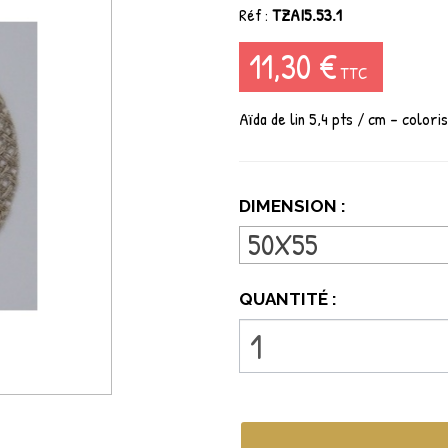
Réf :
TZAI5.53.1
11,30 €
TTC
Aïda de lin 5,4 pts / cm - colori
DIMENSION :
50X55
QUANTITÉ :