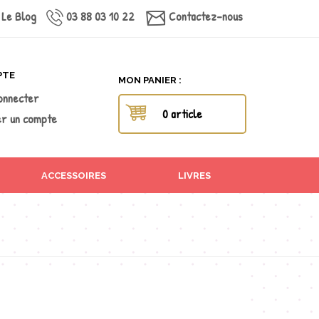
Le Blog
03 88 03 10 22
Contactez-nous
PTE
MON PANIER :
onnecter
0 article
r un compte
ACCESSOIRES
LIVRES