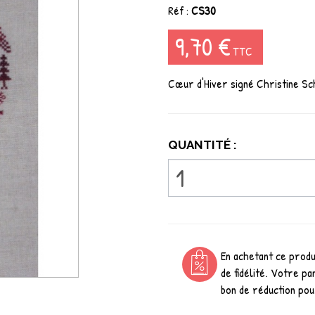
Réf :
CS30
9,70 €
TTC
Cœur d'Hiver signé Christine Sch
QUANTITÉ :
En achetant ce prod
de fidélité. Votre pa
bon de réduction pou