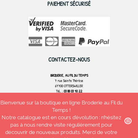
PAIEMENT SÉCURISÉ
CONTACTEZ-NOUS
BRODERIE, AU FIL DU TEMPS
7 rue Sainte Thérèse
67700 OTTERSWILLER
Tél. :
03 88 03 10 22
Bienvenue sur la boutique en ligne Broderie au Fil du
CONTACTEZ-NOUS
Temps !
Notre catalogue est en cours d’évolution : n’hésitez
pas à nous rendre visite régulièrement pour
découvrir de nouveaux produits. Merci de votre
Broderie Au fil du temps
Tous droits réservés