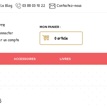
Le Blog
03 88 03 10 22
Contactez-nous
PTE
MON PANIER :
onnecter
0 article
r un compte
ACCESSOIRES
LIVRES
5