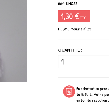
Réf :
DMC25
1,30 €
TTC
Fil DMC Mouliné n° 25
QUANTITÉ :
En achetant ce prod
de fidélité. Votre pa
en bon de réduction 