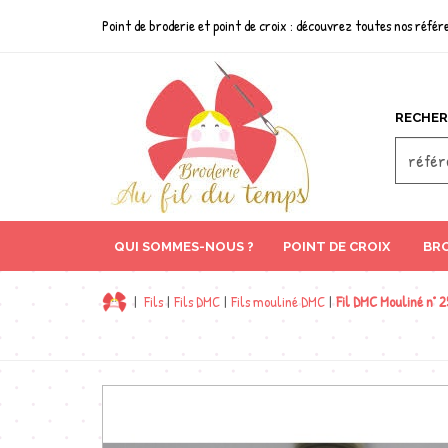
Point de broderie et point de croix : découvrez toutes nos référe
RECHER
QUI SOMMES-NOUS ?
POINT DE CROIX
BRO
|
Fils
|
Fils DMC
|
Fils mouliné DMC
|
Fil DMC Mouliné n° 2