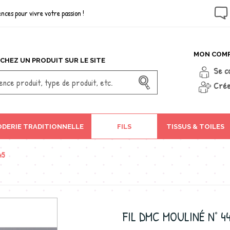
nces pour vivre votre passion !
MON COM
CHEZ UN PRODUIT SUR LE SITE
Se c
Crée
DERIE TRADITIONNELLE
FILS
TISSUS & TOILES
45
FIL DMC MOULINÉ N° 4