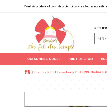
Point de broderie et point de croix : découvrez toutes nos référe
RECHER
QUI SOMMES-NOUS ?
POINT DE CROIX
BRO
|
Fils
|
Fils DMC
|
Fils mouliné DMC
|
Fil DMC Mouliné n° 4