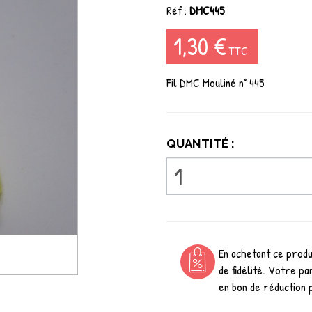
Réf :
DMC445
1,30 €
TTC
Fil DMC Mouliné n° 445
QUANTITÉ :
En achetant ce prod
de fidélité. Votre pa
en bon de réduction 