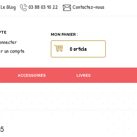
Le Blog
03 88 03 10 22
Contactez-nous
PTE
MON PANIER :
onnecter
0 article
r un compte
ACCESSOIRES
LIVRES
45