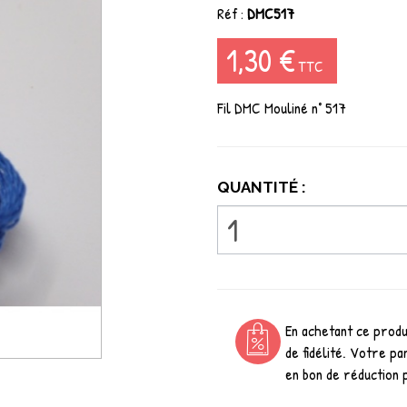
Réf :
DMC517
1,30 €
TTC
Fil DMC Mouliné n° 517
QUANTITÉ :
En achetant ce prod
de fidélité. Votre pa
en bon de réduction 