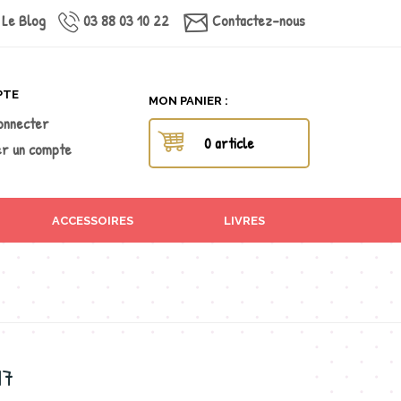
Le Blog
03 88 03 10 22
Contactez-nous
PTE
MON PANIER :
onnecter
0 article
r un compte
ACCESSOIRES
LIVRES
17