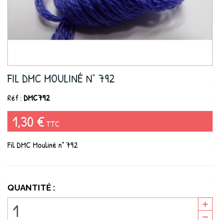
FIL DMC MOULINÉ N° 792
Réf :
DMC792
1,30 €
TTC
Fil DMC Mouliné n° 792
QUANTITÉ :