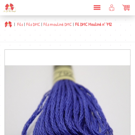
DÉPLIER
COMPTE
PAN
LA
CLIENT
NAVIGATION
|
Fils
|
Fils DMC
|
Fils mouliné DMC
|
Fil DMC Mouliné n° 792