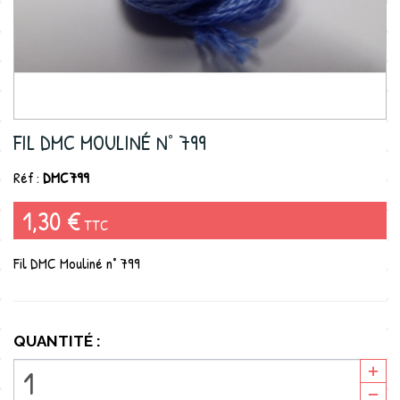
FIL DMC MOULINÉ N° 799
Réf :
DMC799
1,30 €
TTC
Fil DMC Mouliné n° 799
QUANTITÉ :