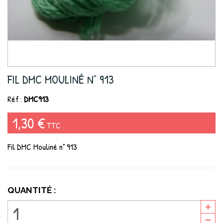
FIL DMC MOULINÉ N° 913
Réf :
DMC913
1,30 €
TTC
Fil DMC Mouliné n° 913
QUANTITÉ :