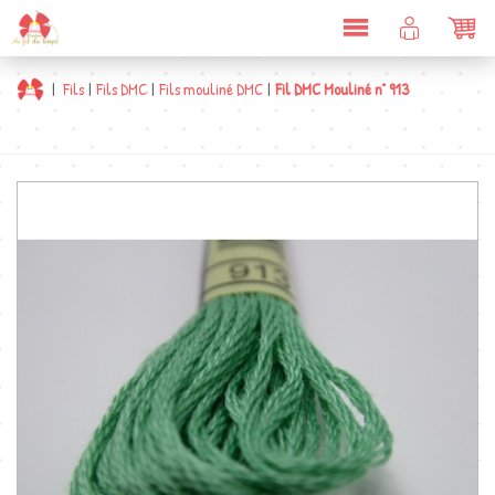
DÉPLIER
COMPTE
PAN
LA
CLIENT
NAVIGATION
|
Fils
|
Fils DMC
|
Fils mouliné DMC
|
Fil DMC Mouliné n° 913