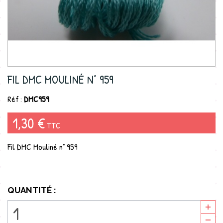
FIL DMC MOULINÉ N° 959
Réf :
DMC959
1,30 €
TTC
Fil DMC Mouliné n° 959
QUANTITÉ :