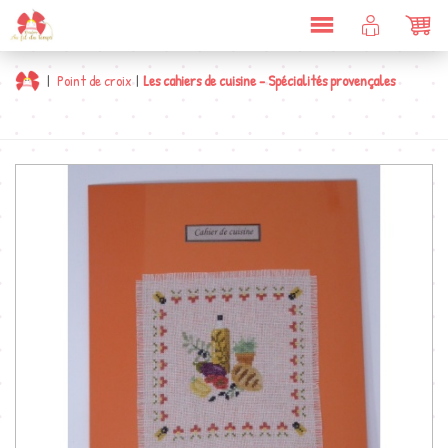
DÉPLIER
COMPTE
PAN
LA
CLIENT
NAVIGATION
|
Point de croix
|
Les cahiers de cuisine - Spécialités provençales