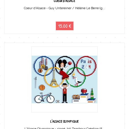
COEUR D'ALSACE
Coeur d'Alsace - Guy Untereiner / Hélène Le Berre (g...
15,00 €
L'ALSACE OLYMPIQUE
L'Alsace Olympique - signé Joli Tambour Création (fi...