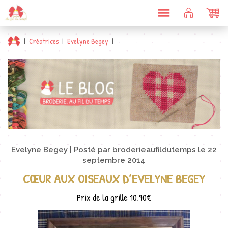
DÉPLIER
COMPTE
PAN
LA
CLIENT
NAVIGATION
|
Créatrices
|
Evelyne Begey
|
Cœur aux oiseaux d’Evelyne Begey
Evelyne Begey
Posté par
broderieaufildutemps
le
22
septembre 2014
CŒUR AUX OISEAUX D’EVELYNE BEGEY
Prix de la grille 10,90€