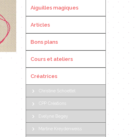
Aiguilles magiques
Articles
Bons plans
Cours et ateliers
Créatrices
Christine Schoettel
CPP Créations
Evelyne Begey
Martine Kreydenweiss