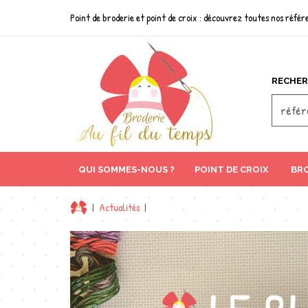
Point de broderie et point de croix : découvrez toutes nos référe
RECHER
QUI SOMMES-NOUS ?
POINT DE CROIX
BRO
|
Actualités
|
Florales Winter – C Dahlbeck