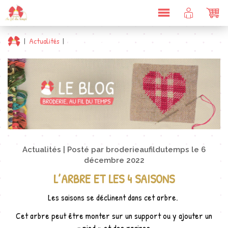
DÉPLIER
COMPTE
PAN
LA
CLIENT
NAVIGATION
|
Actualités
|
L’arbre et les 4 saisons
Actualités
Posté par
broderieaufildutemps
le
6
décembre 2022
L’ARBRE ET LES 4 SAISONS
Les saisons se déclinent dans cet arbre.
Cet arbre peut être monter sur un support ou y ajouter un
« pied » et des racines.