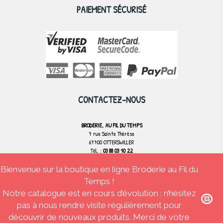
PAIEMENT SÉCURISÉ
CONTACTEZ-NOUS
BRODERIE, AU FIL DU TEMPS
7 rue Sainte Thérèse
67700 OTTERSWILLER
Tél. :
03 88 03 10 22
Bienvenue sur la boutique en ligne Broderie au Fil du
CONTACTEZ-NOUS
Temps !
Notre catalogue est en cours d’évolution : n’hésitez
pas à nous rendre visite régulièrement pour
découvrir de nouveaux produits. Merci de votre
Broderie Au fil du temps
Tous droits réservés