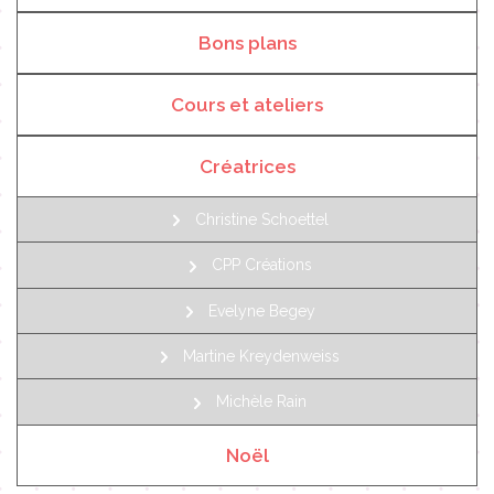
Bons plans
Cours et ateliers
Créatrices
Christine Schoettel
CPP Créations
Evelyne Begey
Martine Kreydenweiss
Michèle Rain
Noël