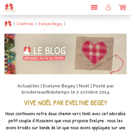
DÉPLIER
COMPTE
PAN
LA
CLIENT
NAVIGATION
|
Créatrices
|
Evelyne Begey
|
Vive Noël par Evelyne Begey
Actualités
Evelyne Begey
Noël
Posté par
broderieaufildutemps
le
2 octobre 2014
VIVE NOËL PAR EVELYNE BEGEY
Nous continuons notre doux chemin vers Noël avec cet adorable
petit couple d’Alsaciens que vous propose Evelyne ; nous les
avons brodés sur bande de lin que nous avons appliquée sur une