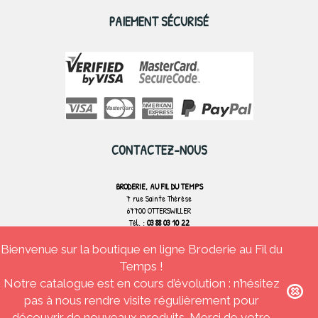
PAIEMENT SÉCURISÉ
CONTACTEZ-NOUS
BRODERIE, AU FIL DU TEMPS
7 rue Sainte Thérèse
67700 OTTERSWILLER
Tél. :
03 88 03 10 22
Bienvenue sur la boutique en ligne Broderie au Fil du
CONTACTEZ-NOUS
Temps !
Notre catalogue est en cours d’évolution : n’hésitez
pas à nous rendre visite régulièrement pour
découvrir de nouveaux produits. Merci de votre