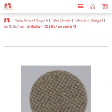
DÉPLIER
COMPTE
PAN
LA
CLIENT
NAVIGATION
|
Tissus, toiles et Supports
|
Toiles à broder
|
Toiles de lin Zweigart
|
Lin 12 fils / cm
|
Lin Belfast - 12,6 fils / cm coloris 18