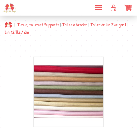
DÉPLIER
COMPTE
PAN
LA
CLIENT
NAVIGATION
|
Tissus, toiles et Supports
|
Toiles à broder
|
Toiles de lin Zweigart
|
Lin 12 fils / cm