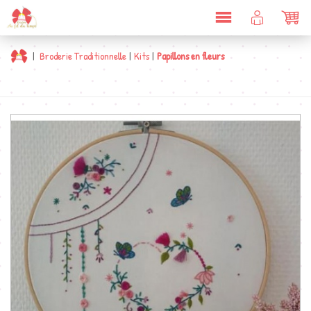
DÉPLIER
COMPTE
PAN
LA
CLIENT
NAVIGATION
|
Broderie Traditionnelle
|
Kits
|
Papillons en fleurs